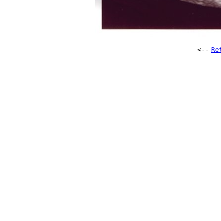
<--
Re