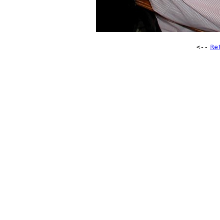
<--
Re